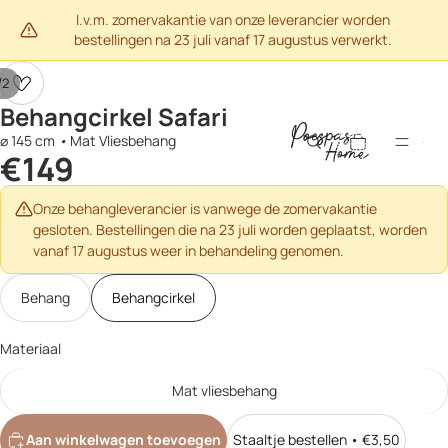
I.v.m. zomervakantie van onze leverancier worden
bestellingen na 23 juli vanaf 17 augustus verwerkt.
/
2
Behangcirkel Safari
Totaal aantal
⌀ 145 cm
•
Mat Vliesbehang
artikelen in
€149
winkelwagen:
0
Onze behangleverancier is vanwege de zomervakantie
gesloten. Bestellingen die na 23 juli worden geplaatst, worden
vanaf 17 augustus weer in behandeling genomen.
Behang
Behangcirkel
Materiaal
Mat vliesbehang
Aan winkelwagen toevoegen
Staaltje bestellen • €3,50