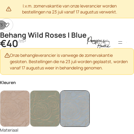
I.v.m. zomervakantie van onze leverancier worden
bestellingen na 23 juli vanaf 17 augustus verwerkt.
/
3
Behang Wild Roses | Blue
Afbeelding
Afbeelding
Afbeelding
Totaal aantal
€40
/m²
openen
openen
openen
artikelen in
winkelwagen:
in
in
in
0
volledig
volledig
volledig
Onze behangleverancier is vanwege de zomervakantie
scherm
scherm
scherm
gesloten. Bestellingen die na 23 juli worden geplaatst, worden
vanaf 17 augustus weer in behandeling genomen.
Kleuren
Materiaal