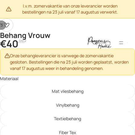
I.v.m. zomervakantie van onze leverancier worden
bestellingen na 23 juli vanaf 17 augustus verwerkt.
/
3
Behang Vrouw
Afbeelding
Afbeelding
Afbeelding
Totaal aantal
€40
/m²
openen
openen
openen
artikelen in
winkelwagen:
in
in
in
0
volledig
volledig
volledig
Onze behangleverancier is vanwege de zomervakantie
scherm
scherm
scherm
gesloten. Bestellingen die na 23 juli worden geplaatst, worden
vanaf 17 augustus weer in behandeling genomen.
Materiaal
Mat vliesbehang
Vinylbehang
Textielbehang
Fiber Tex