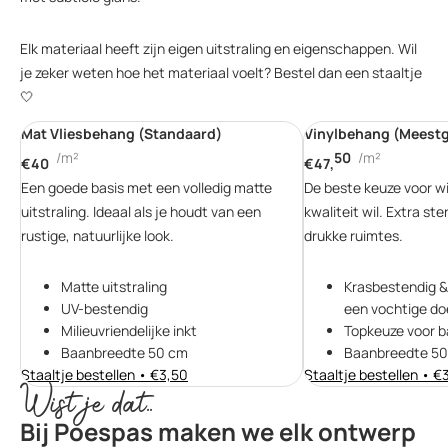
Elk materiaal heeft zijn eigen uitstraling en eigenschappen. Wil
je zeker weten hoe het materiaal voelt? Bestel dan een staaltje
🤍
Mat Vliesbehang (Standaard)
Vinylbehang (Meest
/m²
50
/m²
€40
€47,
Een goede basis met een volledig matte
De beste keuze voor w
uitstraling. Ideaal als je houdt van een
kwaliteit wil. Extra ste
rustige, natuurlijke look.
drukke ruimtes.
Matte uitstraling
Krasbestendig 
UV-bestendig
een vochtige do
Milieuvriendelijke inkt
Topkeuze voor b
Baanbreedte 50 cm
Baanbreedte 50
Staaltje bestellen • €3,50
Staaltje bestellen • €
Wist je dat..
Bij Poespas maken we elk ontwerp